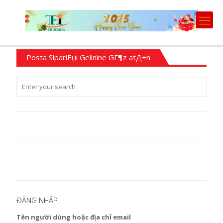
Posta SipariЕџi Gelinine GГ¶z atД±n
ĐĂNG NHẬP
Tên người dùng hoặc địa chỉ email