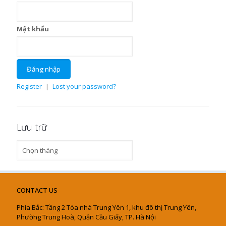
Mật khẩu
Register
|
Lost your password?
Lưu trữ
Lưu
trữ
CONTACT US
Phía Bắc: Tầng 2 Tòa nhà Trung Yên 1, khu đô thị Trung Yên,
Phường Trung Hoà, Quận Cầu Giấy, TP. Hà Nội