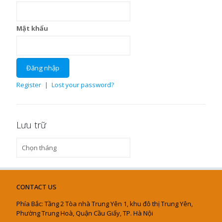
Mật khẩu
Register
|
Lost your password?
Lưu trữ
Lưu
trữ
CONTACT US
Phía Bắc: Tầng 2 Tòa nhà Trung Yên 1, khu đô thị Trung Yên,
Phường Trung Hoà, Quận Cầu Giấy, TP. Hà Nội