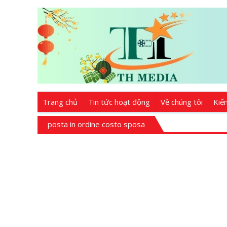
Trang chủ
Tin tức hoạt động
Về chúng tôi
Kiế
posta in ordine costo sposa