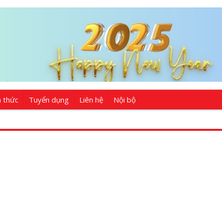
n thức
Tuyển dụng
Liên hệ
Nội bộ