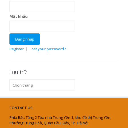
Mật khẩu
Register
|
Lost your password?
Lưu trữ
Lưu
trữ
CONTACT US
Phía Bắc: Tầng 2 Tòa nhà Trung Yên 1, khu đô thị Trung Yên,
Phường Trung Hoà, Quận Cầu Giấy, TP. Hà Nội