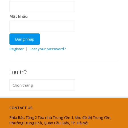
Mật khẩu
Register
|
Lost your password?
Lưu trữ
Lưu
trữ
CONTACT US
Phía Bắc: Tầng 2 Tòa nhà Trung Yên 1, khu đô thị Trung Yên,
Phường Trung Hoà, Quận Cầu Giấy, TP. Hà Nội