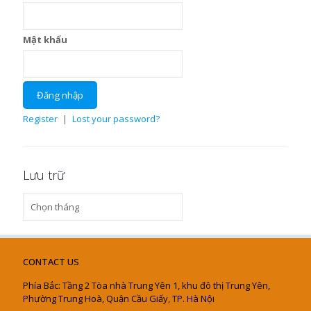
Mật khẩu
Register
|
Lost your password?
Lưu trữ
Lưu
trữ
CONTACT US
Phía Bắc: Tầng 2 Tòa nhà Trung Yên 1, khu đô thị Trung Yên,
Phường Trung Hoà, Quận Cầu Giấy, TP. Hà Nội