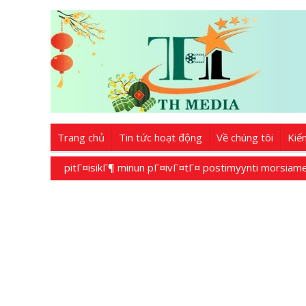
Trang chủ
Tin tức hoạt động
Về chúng tôi
Kiế
pitГ¤isikГ¶ minun pГ¤ivГ¤tГ¤ postimyynti morsiam