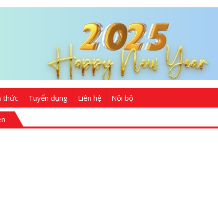
n thức
Tuyển dụng
Liên hệ
Nội bộ
en