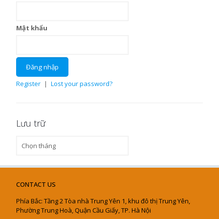
Mật khẩu
Register
|
Lost your password?
Lưu trữ
Lưu
trữ
CONTACT US
Phía Bắc: Tầng 2 Tòa nhà Trung Yên 1, khu đô thị Trung Yên,
Phường Trung Hoà, Quận Cầu Giấy, TP. Hà Nội