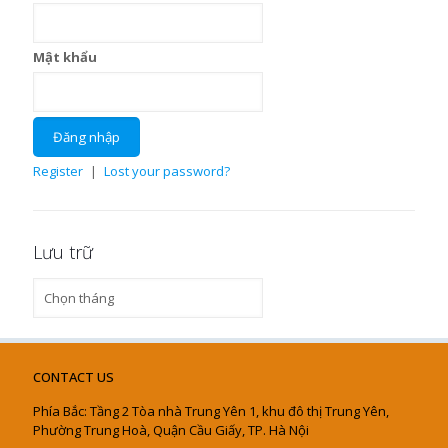
Mật khẩu
Register
|
Lost your password?
Lưu trữ
Lưu
trữ
CONTACT US
Phía Bắc: Tầng 2 Tòa nhà Trung Yên 1, khu đô thị Trung Yên,
Phường Trung Hoà, Quận Cầu Giấy, TP. Hà Nội