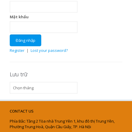
Mật khẩu
Register
|
Lost your password?
Lưu trữ
Lưu
trữ
CONTACT US
Phía Bắc: Tầng 2 Tòa nhà Trung Yên 1, khu đô thị Trung Yên,
Phường Trung Hoà, Quận Cầu Giấy, TP. Hà Nội