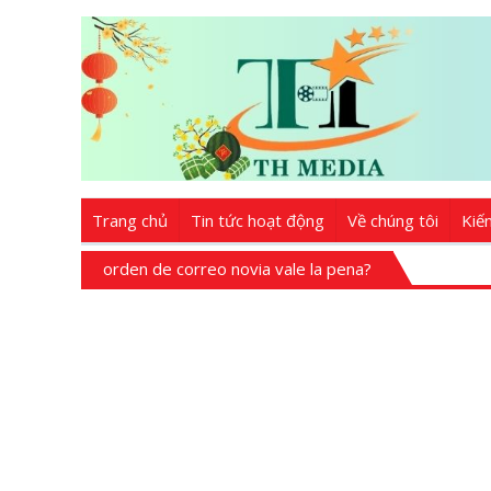
Trang chủ
Tin tức hoạt động
Về chúng tôi
Kiế
orden de correo novia vale la pena?