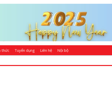
n thức
Tuyển dụng
Liên hệ
Nội bộ