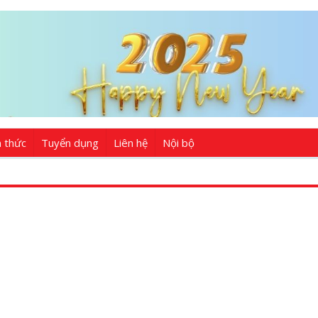
n thức
Tuyển dụng
Liên hệ
Nội bộ