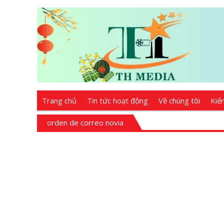
Trang chủ
Tin tức hoạt động
Về chúng tôi
Kiế
orden de correo novia