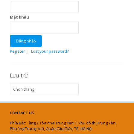
Mật khẩu
Register
|
Lost your password?
Lưu trữ
Lưu
trữ
CONTACT US
Phía Bắc: Tầng 2 Tòa nhà Trung Yên 1, khu đô thị Trung Yên,
Phường Trung Hoà, Quận Cầu Giấy, TP. Hà Nội