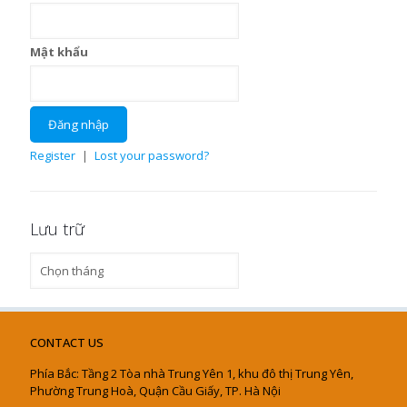
Mật khẩu
Register
|
Lost your password?
Lưu trữ
Lưu
trữ
CONTACT US
Phía Bắc: Tầng 2 Tòa nhà Trung Yên 1, khu đô thị Trung Yên,
Phường Trung Hoà, Quận Cầu Giấy, TP. Hà Nội