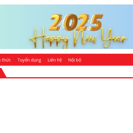
n thức
Tuyển dụng
Liên hệ
Nội bộ