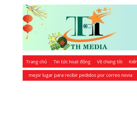
Trang chủ
Tin tức hoạt động
Về chúng tôi
Kiế
mejor lugar para recibir pedidos por correo novia