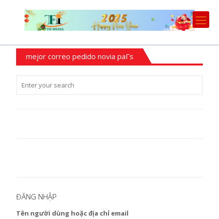
mejor correo pedido novia paГ­s
ĐĂNG NHẬP
Tên người dùng hoặc địa chỉ email