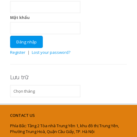
Mật khẩu
Register
|
Lost your password?
Lưu trữ
Lưu
trữ
CONTACT US
Phía Bắc: Tầng 2 Tòa nhà Trung Yên 1, khu đô thị Trung Yên,
Phường Trung Hoà, Quận Cầu Giấy, TP. Hà Nội