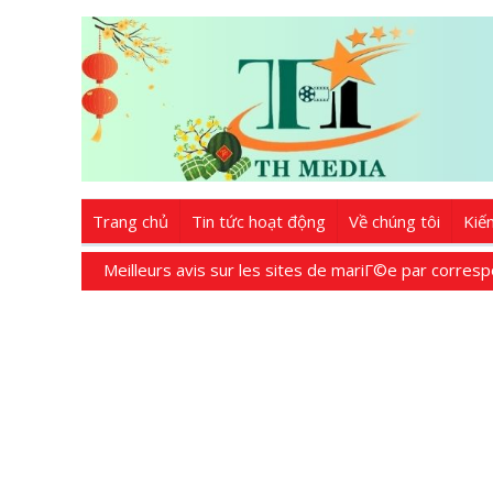
Trang chủ
Tin tức hoạt động
Về chúng tôi
Kiế
Meilleurs avis sur les sites de mariГ©e par corres