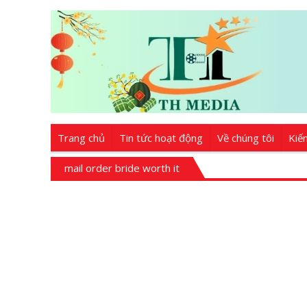
Trang chủ
Tin tức hoạt động
Về chúng tôi
Kiế
mail order bride worth it