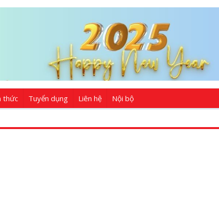
n thức
Tuyển dụng
Liên hệ
Nội bộ