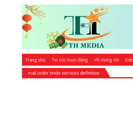
Trang chủ
Tin tức hoạt động
Về chúng tôi
Kiế
mail order bride services definition