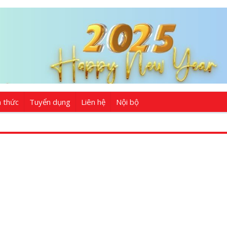
n thức
Tuyển dụng
Liên hệ
Nội bộ