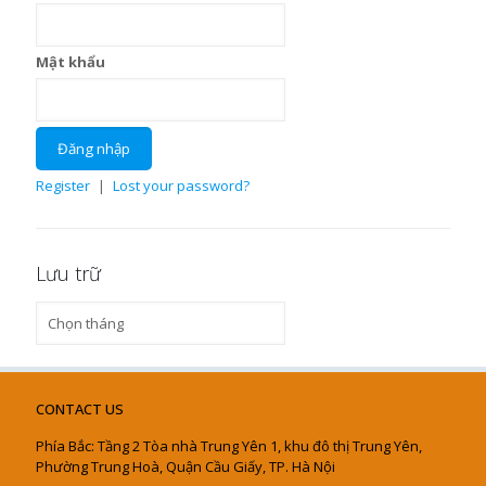
Mật khẩu
Register
|
Lost your password?
Lưu trữ
Lưu
trữ
CONTACT US
Phía Bắc: Tầng 2 Tòa nhà Trung Yên 1, khu đô thị Trung Yên,
Phường Trung Hoà, Quận Cầu Giấy, TP. Hà Nội