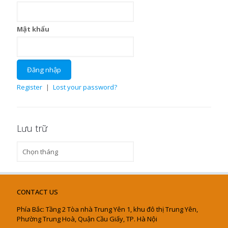
Mật khẩu
Register
|
Lost your password?
Lưu trữ
Lưu
trữ
CONTACT US
Phía Bắc: Tầng 2 Tòa nhà Trung Yên 1, khu đô thị Trung Yên,
Phường Trung Hoà, Quận Cầu Giấy, TP. Hà Nội