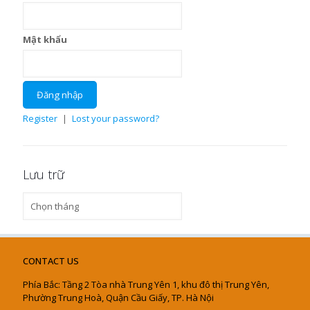
Mật khẩu
Register
|
Lost your password?
Lưu trữ
Lưu
trữ
CONTACT US
Phía Bắc: Tầng 2 Tòa nhà Trung Yên 1, khu đô thị Trung Yên,
Phường Trung Hoà, Quận Cầu Giấy, TP. Hà Nội