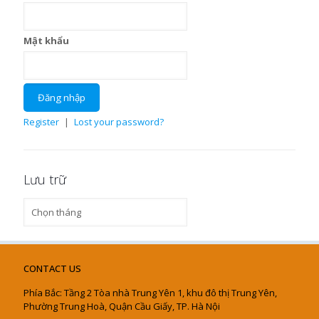
Mật khẩu
Register
|
Lost your password?
Lưu trữ
Lưu
trữ
CONTACT US
Phía Bắc: Tầng 2 Tòa nhà Trung Yên 1, khu đô thị Trung Yên,
Phường Trung Hoà, Quận Cầu Giấy, TP. Hà Nội