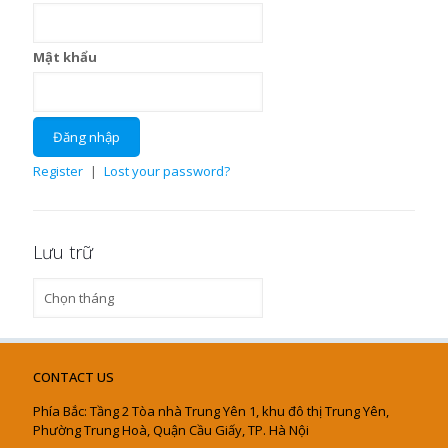
Mật khẩu
Register
|
Lost your password?
Lưu trữ
Lưu
trữ
CONTACT US
Phía Bắc: Tầng 2 Tòa nhà Trung Yên 1, khu đô thị Trung Yên,
Phường Trung Hoà, Quận Cầu Giấy, TP. Hà Nội