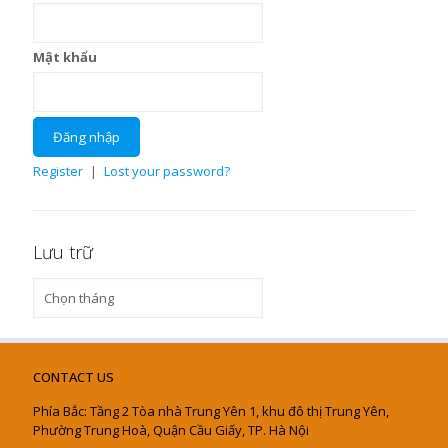
Mật khẩu
Register
|
Lost your password?
Lưu trữ
Lưu
trữ
CONTACT US
Phía Bắc: Tầng 2 Tòa nhà Trung Yên 1, khu đô thị Trung Yên,
Phường Trung Hoà, Quận Cầu Giấy, TP. Hà Nội