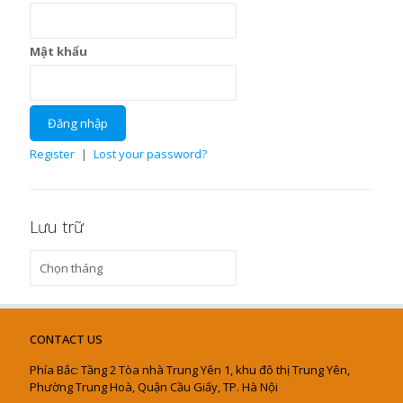
Mật khẩu
Register
|
Lost your password?
Lưu trữ
Lưu
trữ
CONTACT US
Phía Bắc: Tầng 2 Tòa nhà Trung Yên 1, khu đô thị Trung Yên,
Phường Trung Hoà, Quận Cầu Giấy, TP. Hà Nội