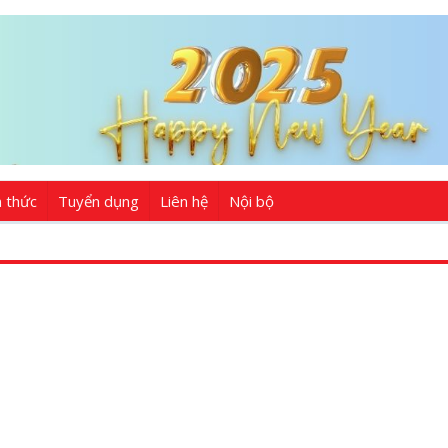
n thức
Tuyển dụng
Liên hệ
Nội bộ