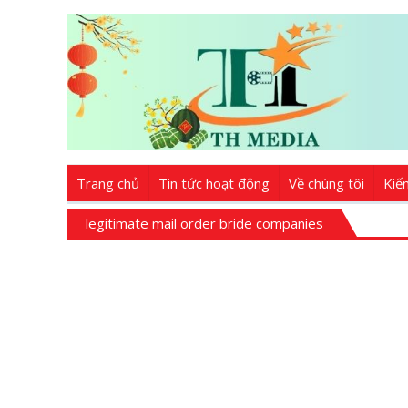
Trang chủ
Tin tức hoạt động
Về chúng tôi
Kiế
legitimate mail order bride companies