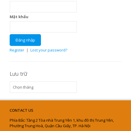
Mật khẩu
Register
|
Lost your password?
Lưu trữ
Lưu
trữ
CONTACT US
Phía Bắc: Tầng 2 Tòa nhà Trung Yên 1, khu đô thị Trung Yên,
Phường Trung Hoà, Quận Cầu Giấy, TP. Hà Nội