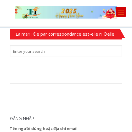
La mariГ©e par correspondance est-elle rГ©elle
ĐĂNG NHẬP
Tên người dùng hoặc địa chỉ email