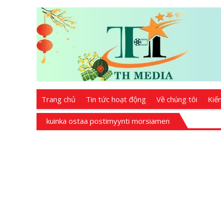
Trang chủ
Tin tức hoạt động
Về chúng tôi
Kiế
kuinka ostaa postimyynti morsiamen