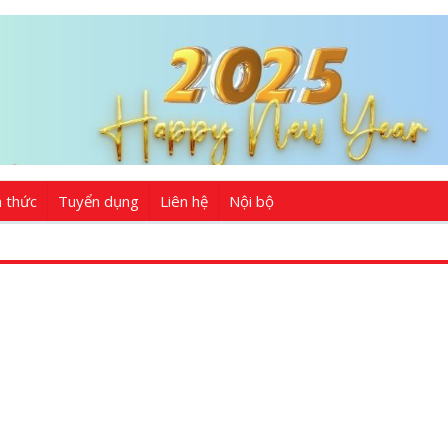
n thức
Tuyển dụng
Liên hệ
Nội bộ