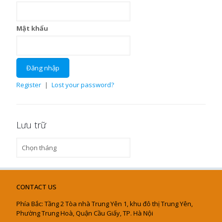
Mật khẩu
Register
|
Lost your password?
Lưu trữ
Lưu
trữ
CONTACT US
Phía Bắc: Tầng 2 Tòa nhà Trung Yên 1, khu đô thị Trung Yên,
Phường Trung Hoà, Quận Cầu Giấy, TP. Hà Nội