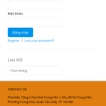
Mật khẩu
Register
|
Lost your password?
Lưu trữ
Lưu
trữ
CONTACT US
Phía Bắc: Tầng 2 Tòa nhà Trung Yên 1, khu đô thị Trung Yên,
Phường Trung Hoà, Quận Cầu Giấy, TP. Hà Nội