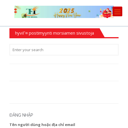
hyviГ¤ postimyynti morsiamen sivustoja
ĐĂNG NHẬP
Tên người dùng hoặc địa chỉ email