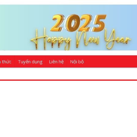
n thức
Tuyển dụng
Liên hệ
Nội bộ