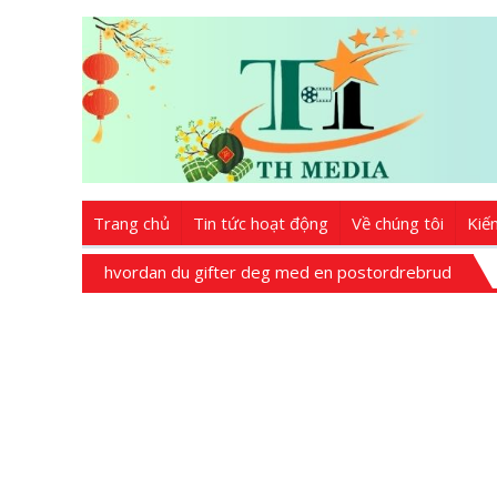
Trang chủ
Tin tức hoạt động
Về chúng tôi
Kiế
hvordan du gifter deg med en postordrebrud