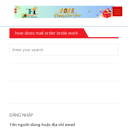
how does mail order bride work
ĐĂNG NHẬP
Tên người dùng hoặc địa chỉ email