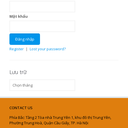
Mật khẩu
Register
|
Lost your password?
Lưu trữ
Lưu
trữ
CONTACT US
Phía Bắc: Tầng 2 Tòa nhà Trung Yên 1, khu đô thị Trung Yên,
Phường Trung Hoà, Quận Cầu Giấy, TP. Hà Nội