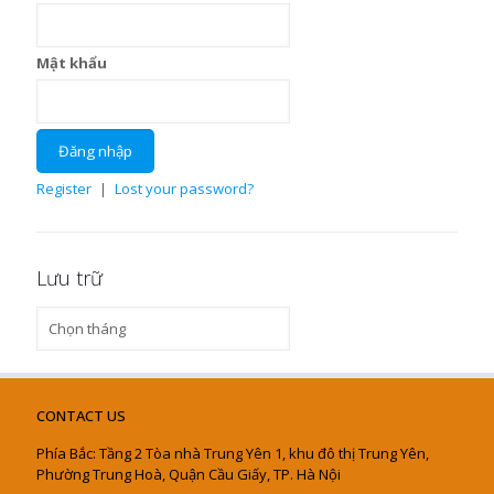
Mật khẩu
Register
|
Lost your password?
Lưu trữ
Lưu
trữ
CONTACT US
Phía Bắc: Tầng 2 Tòa nhà Trung Yên 1, khu đô thị Trung Yên,
Phường Trung Hoà, Quận Cầu Giấy, TP. Hà Nội