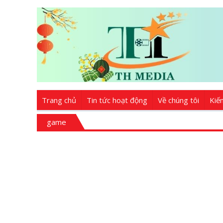
Trang chủ
Tin tức hoạt động
Về chúng tôi
Kiế
game