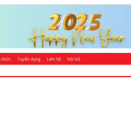
n thức
Tuyển dụng
Liên hệ
Nội bộ