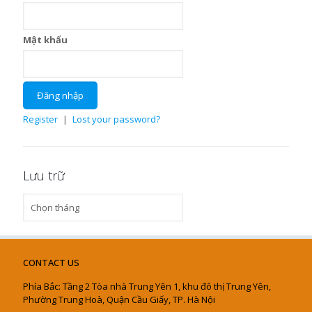
Mật khẩu
Register
|
Lost your password?
Lưu trữ
Lưu
trữ
CONTACT US
Phía Bắc: Tầng 2 Tòa nhà Trung Yên 1, khu đô thị Trung Yên,
Phường Trung Hoà, Quận Cầu Giấy, TP. Hà Nội