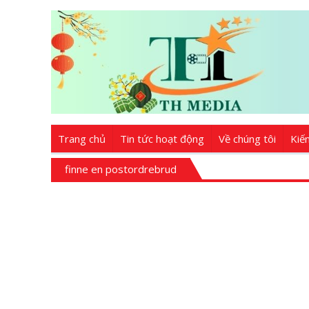
Trang chủ
Tin tức hoạt động
Về chúng tôi
Kiế
finne en postordrebrud