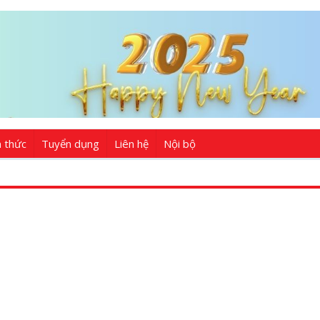
n thức
Tuyển dụng
Liên hệ
Nội bộ