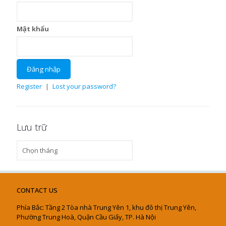
Mật khẩu
Register
|
Lost your password?
Lưu trữ
Lưu
trữ
CONTACT US
Phía Bắc: Tầng 2 Tòa nhà Trung Yên 1, khu đô thị Trung Yên,
Phường Trung Hoà, Quận Cầu Giấy, TP. Hà Nội