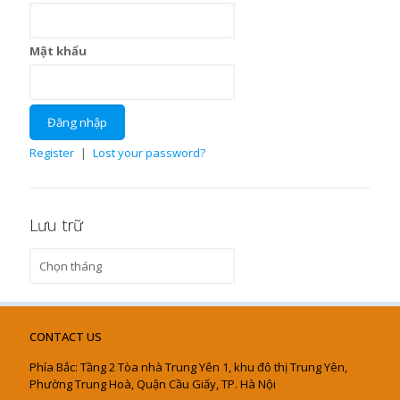
Mật khẩu
Register
|
Lost your password?
Lưu trữ
Lưu
trữ
CONTACT US
Phía Bắc: Tầng 2 Tòa nhà Trung Yên 1, khu đô thị Trung Yên,
Phường Trung Hoà, Quận Cầu Giấy, TP. Hà Nội