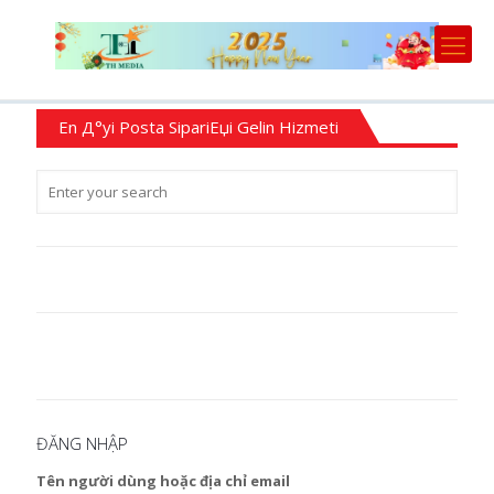
En Д°yi Posta SipariЕџi Gelin Hizmeti
ĐĂNG NHẬP
Tên người dùng hoặc địa chỉ email