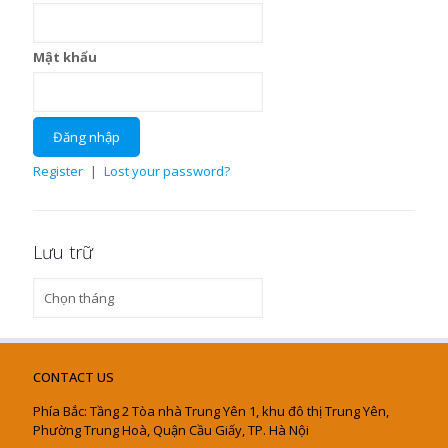
Mật khẩu
Register
|
Lost your password?
Lưu trữ
Lưu
trữ
CONTACT US
Phía Bắc: Tầng 2 Tòa nhà Trung Yên 1, khu đô thị Trung Yên,
Phường Trung Hoà, Quận Cầu Giấy, TP. Hà Nội