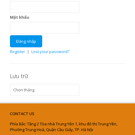
Mật khẩu
Register
|
Lost your password?
Lưu trữ
Lưu
trữ
CONTACT US
Phía Bắc: Tầng 2 Tòa nhà Trung Yên 1, khu đô thị Trung Yên,
Phường Trung Hoà, Quận Cầu Giấy, TP. Hà Nội