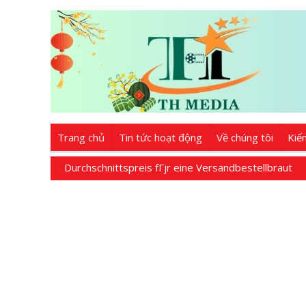
Trang chủ
Tin tức hoạt động
Về chúng tôi
Kiế
Durchschnittspreis fГјr eine Versandbestellbraut