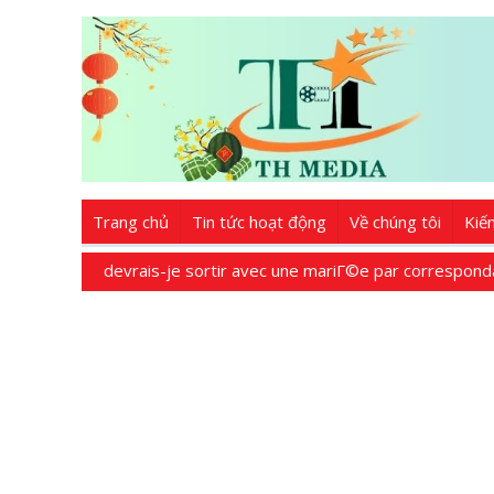
Trang chủ
Tin tức hoạt động
Về chúng tôi
Kiế
devrais-je sortir avec une mariГ©e par correspon