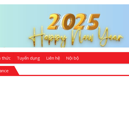
n thức
Tuyển dụng
Liên hệ
Nội bộ
dance