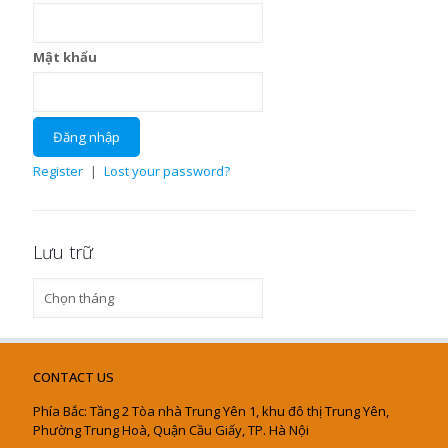
Mật khẩu
Register
|
Lost your password?
Lưu trữ
Lưu
trữ
CONTACT US
Phía Bắc: Tầng 2 Tòa nhà Trung Yên 1, khu đô thị Trung Yên,
Phường Trung Hoà, Quận Cầu Giấy, TP. Hà Nội