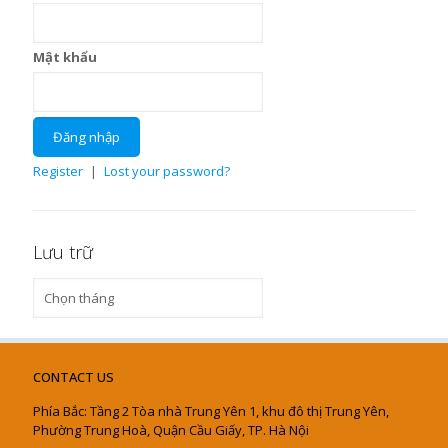
Mật khẩu
Register
|
Lost your password?
Lưu trữ
Lưu
trữ
CONTACT US
Phía Bắc: Tầng 2 Tòa nhà Trung Yên 1, khu đô thị Trung Yên,
Phường Trung Hoà, Quận Cầu Giấy, TP. Hà Nội