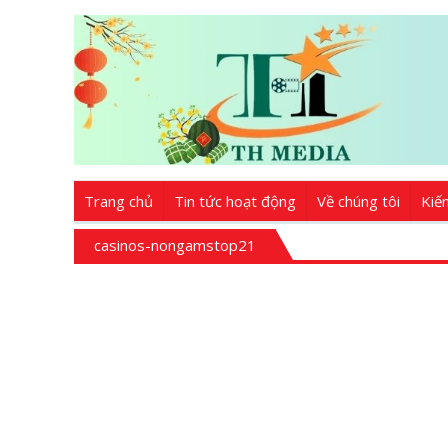
Trang chủ
Tin tức hoạt động
Về chúng tôi
Kiế
casinos-nongamstop21