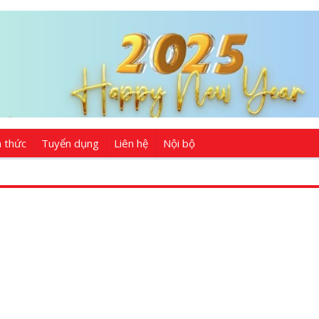
n thức
Tuyển dụng
Liên hệ
Nội bộ