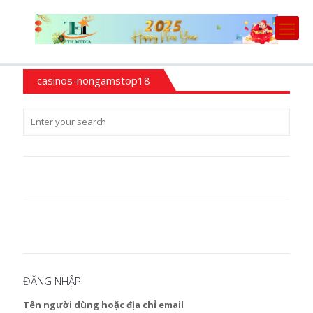
casinos-nongamstop18
ĐĂNG NHẬP
Tên người dùng hoặc địa chỉ email