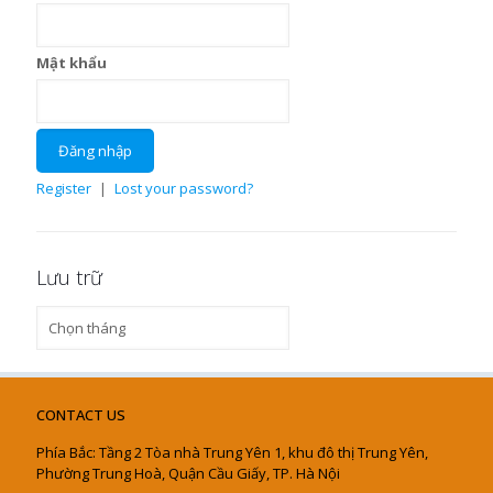
Mật khẩu
Register
|
Lost your password?
Lưu trữ
Lưu
trữ
CONTACT US
Phía Bắc: Tầng 2 Tòa nhà Trung Yên 1, khu đô thị Trung Yên,
Phường Trung Hoà, Quận Cầu Giấy, TP. Hà Nội