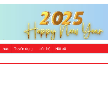
n thức
Tuyển dụng
Liên hệ
Nội bộ