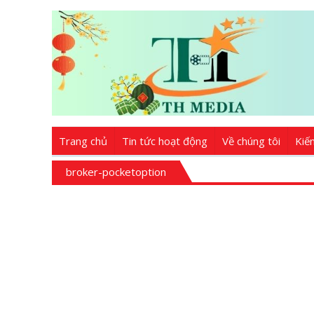
Trang chủ
Tin tức hoạt động
Về chúng tôi
Kiế
broker-pocketoption