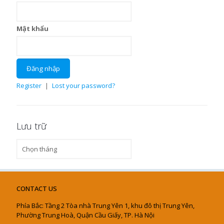
Mật khẩu
Register
|
Lost your password?
Lưu trữ
Lưu
trữ
CONTACT US
Phía Bắc: Tầng 2 Tòa nhà Trung Yên 1, khu đô thị Trung Yên,
Phường Trung Hoà, Quận Cầu Giấy, TP. Hà Nội